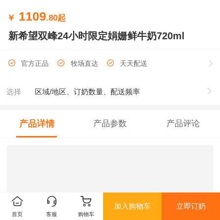
1109
￥
.80
起
新希望双峰24小时限定娟姗鲜牛奶720ml
官方正品
牧场直达
天天配送
选择
区域/地区、订奶数量、配送频率
产品详情
产品参数
产品评论
加入购物车
立即订奶
首页
客服
购物车