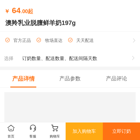
64
￥
.00
起
澳羚乳业脱膻鲜羊奶197g
官方正品
牧场直达
天天配送
选择
订奶数量、配送数量、配送间隔天数
产品详情
产品参数
产品评论
加入购物车
立即订奶
首页
客服
购物车