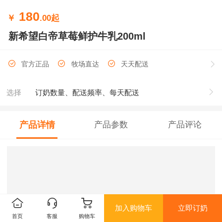
180
￥
.00
起
新希望白帝草莓鲜护牛乳200ml
官方正品
牧场直达
天天配送
选择
订奶数量、配送频率、每天配送
产品详情
产品参数
产品评论
加入购物车
立即订奶
首页
客服
购物车