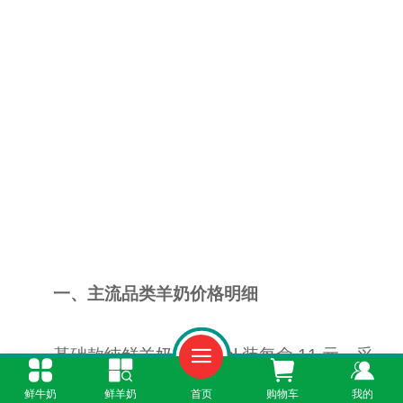
一、主流品类羊奶价格明细
基础款纯鲜羊奶：250ml 装每盒 11 元，采
用本地牧场新鲜奶源，经巴氏杀菌工艺处理，保
鲜牛奶
鲜羊奶
首页
购物车
我的