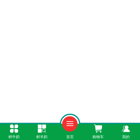
一、未开封鲜奶：无需煮沸，直接饮用更安
鲜牛奶
鲜羊奶
首页
购物车
我的