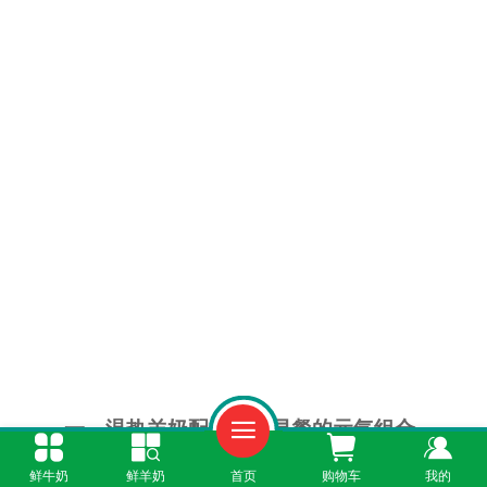
一、温热羊奶配坚果：早餐的元气组合
鲜牛奶
鲜羊奶
首页
购物车
我的