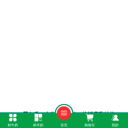
一、蛋白质：小分子易吸收，接近母乳结构
鲜牛奶
鲜羊奶
首页
购物车
我的