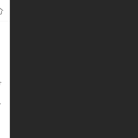
，
备
了