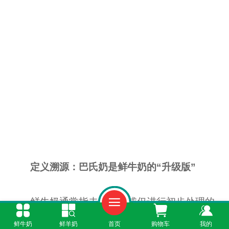
定义溯源：巴氏奶是鲜牛奶的“升级版”
鲜牛奶通常指未经加工或仅进行初步处理的
生鲜乳，即刚从奶牛体内挤出的牛奶。这类牛奶
鲜牛奶
鲜羊奶
首页
购物车
我的