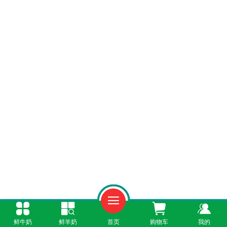
首先，认准官方入口是关键。目前最主流、
鲜牛奶
鲜羊奶
首页
购物车
我的