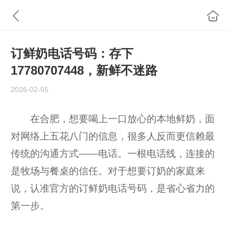
订鲜奶电话号码：存下
17780707448，新鲜不迷路
2026-02-05
在合肥，想要喝上一口放心的本地鲜奶，面
对网络上五花八门的信息，很多人反而更信赖最
传统的沟通方式——电话。一根电话线，连接的
是牧场与餐桌的信任。对于想要订奶的家庭来
说，认准官方的订鲜奶电话号码，是省心省力的
第一步。