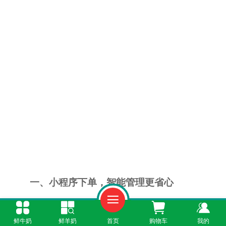
一、小程序下单，智能管理更省心
房山区的用户专属【鲜奶365小程序】已全
鲜牛奶
鲜羊奶
首页
购物车
我的