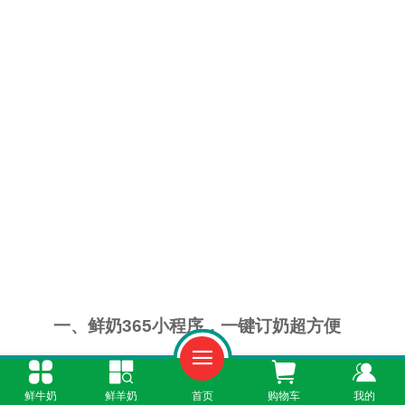
一、鲜奶365小程序，一键订奶超方便
打开微信搜索"鲜奶365"小程序，进入后自
鲜牛奶
鲜羊奶
首页
购物车
我的