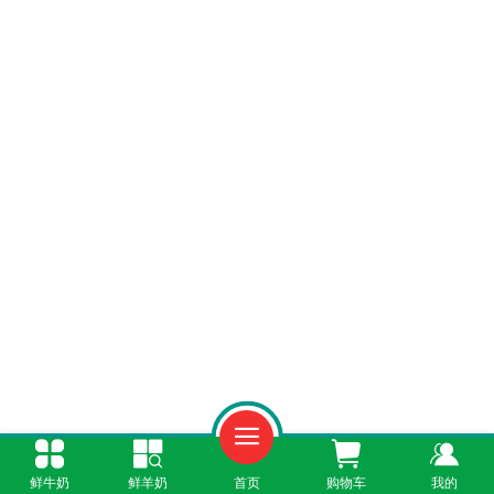
一、一岁半可以喝，但只能少量尝鲜
鲜牛奶
鲜羊奶
首页
购物车
我的