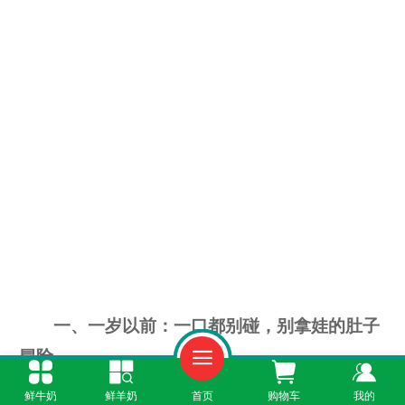
一、一岁以前：一口都别碰，别拿娃的肚子
冒险
鲜牛奶
鲜羊奶
首页
购物车
我的