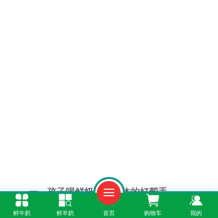
一、孩子喝鲜奶：长身体的好帮手
鲜牛奶
鲜羊奶
首页
购物车
我的