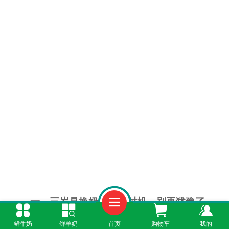
一、三岁是换奶的最佳时机，别再犹豫了
鲜牛奶
鲜羊奶
首页
购物车
我的