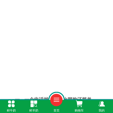
一、一个电话就能订，比网购还简单
鲜牛奶
鲜羊奶
首页
购物车
我的