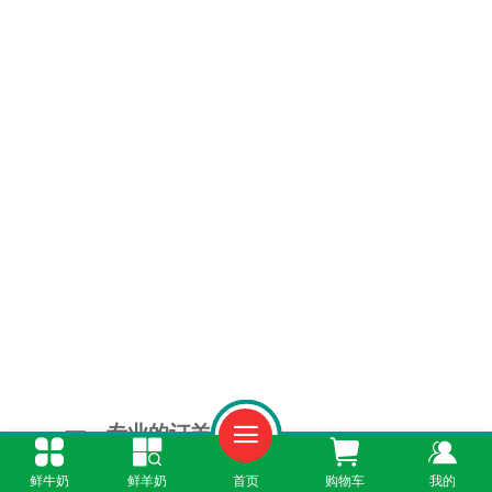
一、专业的订羊奶平台
鲜牛奶
鲜羊奶
首页
购物车
我的