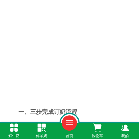
一、三步完成订奶流程
第一步：打开微信搜索“鲜奶365”小程序；第
鲜牛奶
鲜羊奶
首页
购物车
我的