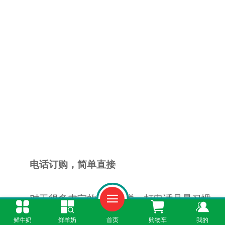
电话订购，简单直接
对于很多肃宁的朋友来说，打电话是最习惯
的方式。拨通17780707448，告诉客服“我要订
鲜牛奶
鲜羊奶
首页
购物车
我的