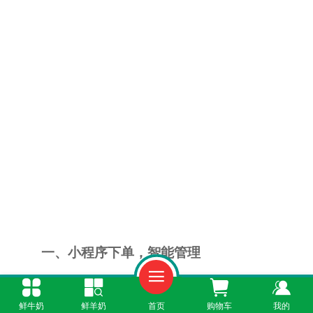
一、小程序下单，智能管理
“鲜奶365”小程序是惠安居民订购羊奶的首选
鲜牛奶
鲜羊奶
首页
购物车
我的