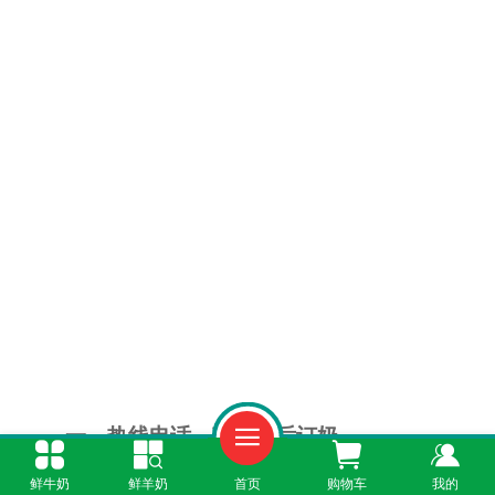
一、热线电话，茶余饭后订奶
鲜牛奶
鲜羊奶
首页
购物车
我的