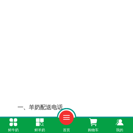
一、羊奶配送电话
玉州区的居民如果想订羊奶，请保存好
鲜牛奶
鲜羊奶
首页
购物车
我的