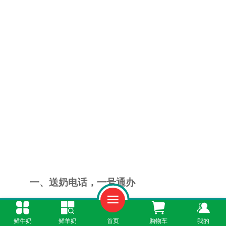
一、送奶电话，一号通办
如果您还在满大街找奶店，不如直接拨打
鲜牛奶
鲜羊奶
首页
购物车
我的