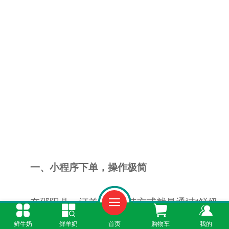
一、小程序下单，操作极简
在邵阳县，订羊奶的最佳方式就是通过“鲜奶
365”小程序。这是一个专为本地居民打造的线上
鲜牛奶
鲜羊奶
首页
购物车
我的