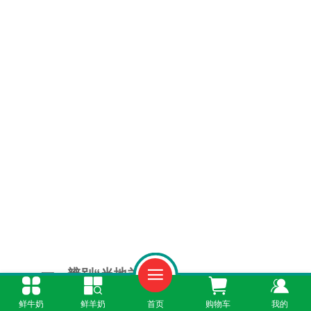
一、辨别“当地羊奶”
鲜牛奶
鲜羊奶
首页
购物车
我的