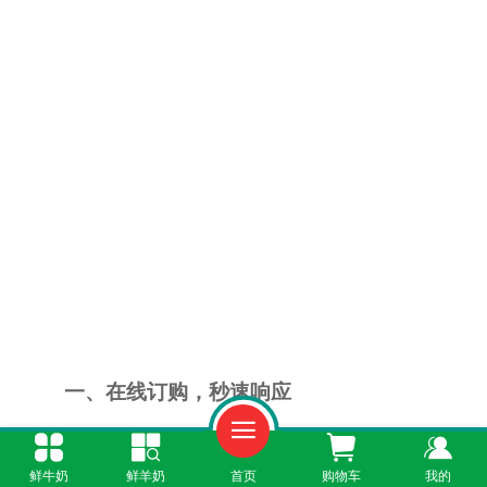
一、在线订购，秒速响应
不用再跑腿去奶站，打开“鲜奶365”小程序，
鲜牛奶
鲜羊奶
首页
购物车
我的