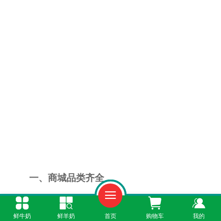
一、商城品类齐全
打开“鲜奶365”小程序，就像逛了一家大型乳
鲜牛奶
鲜羊奶
首页
购物车
我的