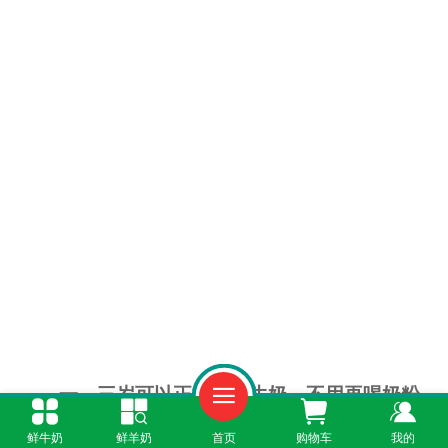
一、三岁可以正式喝鲜牛奶，不用再喝奶粉
了
鲜牛奶
鲜羊奶
首页
购物车
我的