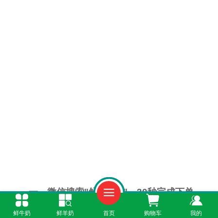
一、微信搜索"鲜奶365"，30秒完成下单
鲜牛奶
鲜羊奶
首页
购物车
我的